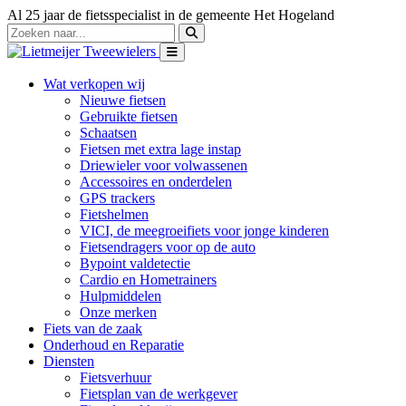
Al 25 jaar de fietsspecialist in de gemeente Het Hogeland
Wat verkopen wij
Nieuwe fietsen
Gebruikte fietsen
Schaatsen
Fietsen met extra lage instap
Driewieler voor volwassenen
Accessoires en onderdelen
GPS trackers
Fietshelmen
VICI, de meegroeifiets voor jonge kinderen
Fietsendragers voor op de auto
Bypoint valdetectie
Cardio en Hometrainers
Hulpmiddelen
Onze merken
Fiets van de zaak
Onderhoud en Reparatie
Diensten
Fietsverhuur
Fietsplan van de werkgever