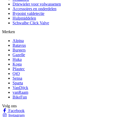
Driewieler voor volwassenen
Accessoires en onderdelen
Bypoint valdetectie
Hulpmiddelen
Schwalbe Click Valve
Merken
Alpina
Batavus
Burgers
Gazelle
Huka
Koga
Pfautec
QiO
Sensa
Sparta
VanDijck
vanRaam
BikeFun
Volg ons
Facebook
Instagram