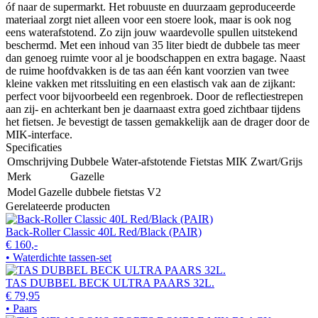
óf naar de supermarkt. Het robuuste en duurzaam geproduceerde
materiaal zorgt niet alleen voor een stoere look, maar is ook nog
eens waterafstotend. Zo zijn jouw waardevolle spullen uitstekend
beschermd. Met een inhoud van 35 liter biedt de dubbele tas meer
dan genoeg ruimte voor al je boodschappen en extra bagage. Naast
de ruime hoofdvakken is de tas aan één kant voorzien van twee
kleine vakken met ritssluiting en een elastisch vak aan de zijkant:
perfect voor bijvoorbeeld een regenbroek. Door de reflectiestrepen
aan zij- en achterkant ben je daarnaast extra goed zichtbaar tijdens
het fietsen. Je bevestigt de tassen gemakkelijk aan de drager door de
MIK-interface.
Specificaties
Omschrijving
Dubbele Water-afstotende Fietstas MIK Zwart/Grijs
Merk
Gazelle
Model
Gazelle dubbele fietstas V2
Gerelateerde producten
Back-Roller Classic 40L Red/Black (PAIR)
€ 160,-
• Waterdichte tassen-set
TAS DUBBEL BECK ULTRA PAARS 32L.
€ 79,95
• Paars