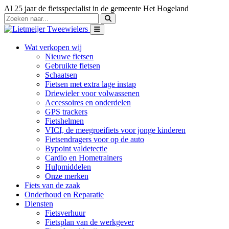
Al 25 jaar de fietsspecialist in de gemeente Het Hogeland
Wat verkopen wij
Nieuwe fietsen
Gebruikte fietsen
Schaatsen
Fietsen met extra lage instap
Driewieler voor volwassenen
Accessoires en onderdelen
GPS trackers
Fietshelmen
VICI, de meegroeifiets voor jonge kinderen
Fietsendragers voor op de auto
Bypoint valdetectie
Cardio en Hometrainers
Hulpmiddelen
Onze merken
Fiets van de zaak
Onderhoud en Reparatie
Diensten
Fietsverhuur
Fietsplan van de werkgever