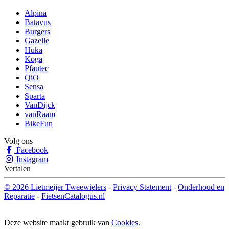
Alpina
Batavus
Burgers
Gazelle
Huka
Koga
Pfautec
QiO
Sensa
Sparta
VanDijck
vanRaam
BikeFun
Volg ons
Facebook
Instagram
Vertalen
© 2026 Lietmeijer Tweewielers
-
Privacy Statement
-
Onderhoud en
Reparatie
-
FietsenCatalogus.nl
Deze website maakt gebruik van
Cookies
.