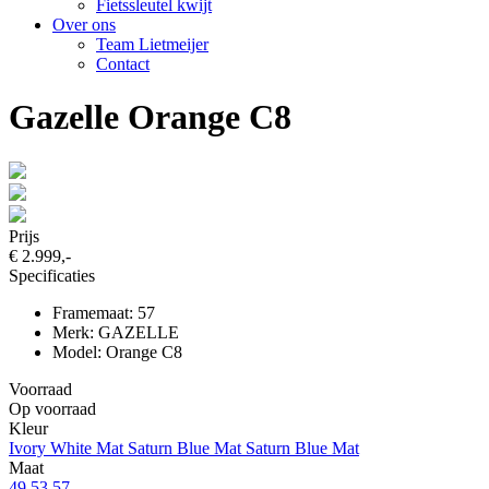
Fietssleutel kwijt
Over ons
Team Lietmeijer
Contact
Gazelle Orange C8
Prijs
€ 2.999,-
Specificaties
Framemaat: 57
Merk: GAZELLE
Model: Orange C8
Voorraad
Op voorraad
Kleur
Ivory White Mat
Saturn Blue Mat
Saturn Blue Mat
Maat
49
53
57