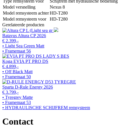
Type remsysteem voor
Schijfrem met hydraulische bediening
Model versnelling
Nexus 8
Model remsysteem achter
HD-T280
Model remsysteem voor
HD-T280
Gerelateerde producten
Batavus Altura CP 2026
€ 2.399,-
• Light Sea Green Matt
• Framemaat 56
Koga EVIA PT PRO DS
€ 4.899,-
• Off Black Matt
• Framemaat 50
Sparta D-Rule Energy 2026
€ 3.799,-
• Tyregrey Matte
• Framemaat 53
• HYDRAULISCHE SCHIJFREM remsysteem
Contact