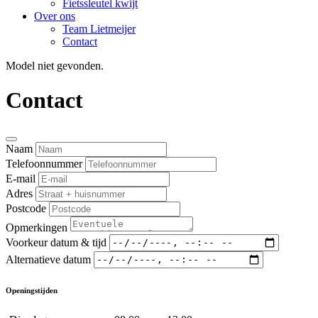
Fietssleutel kwijt
Over ons
Team Lietmeijer
Contact
Model niet gevonden.
Contact
Naam
Telefoonnummer
E-mail
Adres
Postcode
Opmerkingen
Voorkeur datum & tijd
Alternatieve datum
Openingstijden