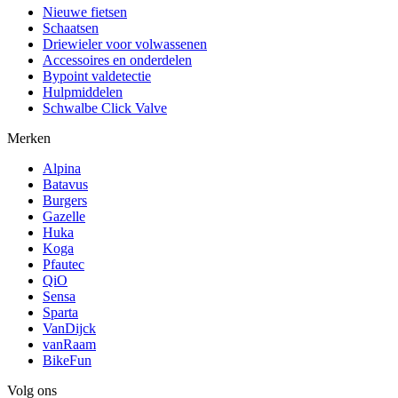
Nieuwe fietsen
Schaatsen
Driewieler voor volwassenen
Accessoires en onderdelen
Bypoint valdetectie
Hulpmiddelen
Schwalbe Click Valve
Merken
Alpina
Batavus
Burgers
Gazelle
Huka
Koga
Pfautec
QiO
Sensa
Sparta
VanDijck
vanRaam
BikeFun
Volg ons