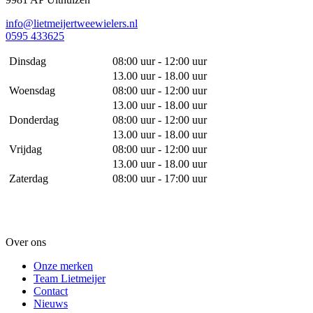
info@lietmeijertweewielers.nl
0595 433625
Dinsdag
08:00 uur - 12:00 uur
13.00 uur - 18.00 uur
Woensdag
08:00 uur - 12:00 uur
13.00 uur - 18.00 uur
Donderdag
08:00 uur - 12:00 uur
13.00 uur - 18.00 uur
Vrijdag
08:00 uur - 12:00 uur
13.00 uur - 18.00 uur
Zaterdag
08:00 uur - 17:00 uur
Over ons
Onze merken
Team Lietmeijer
Contact
Nieuws