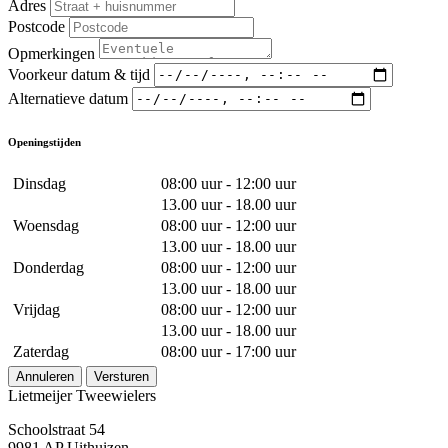
Adres
Postcode
Opmerkingen
Voorkeur datum & tijd
Alternatieve datum
Openingstijden
Dinsdag
08:00 uur - 12:00 uur
13.00 uur - 18.00 uur
Woensdag
08:00 uur - 12:00 uur
13.00 uur - 18.00 uur
Donderdag
08:00 uur - 12:00 uur
13.00 uur - 18.00 uur
Vrijdag
08:00 uur - 12:00 uur
13.00 uur - 18.00 uur
Zaterdag
08:00 uur - 17:00 uur
Annuleren
Versturen
Lietmeijer Tweewielers
Schoolstraat 54
9981 AP Uithuizen