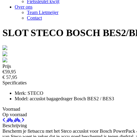
Fietssleutel kwijt
Over ons
Team Lietmeijer
Contact
SLOT STECO BOSCH BES2/
Prijs
€59,95
€ 57,95
Specificaties
Merk: STECO
Model: accuslot bagagedrager Bosch BES2 / BES3
Voorraad
Op voorraad
Beschrijving
Bescherm je fietsaccu met het Steco accuslot voor Bosch PowerPack 4
van Steco weet je zeker dat je accu goed beschermd is tegen diefstal, z