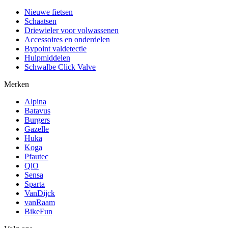
Nieuwe fietsen
Schaatsen
Driewieler voor volwassenen
Accessoires en onderdelen
Bypoint valdetectie
Hulpmiddelen
Schwalbe Click Valve
Merken
Alpina
Batavus
Burgers
Gazelle
Huka
Koga
Pfautec
QiO
Sensa
Sparta
VanDijck
vanRaam
BikeFun