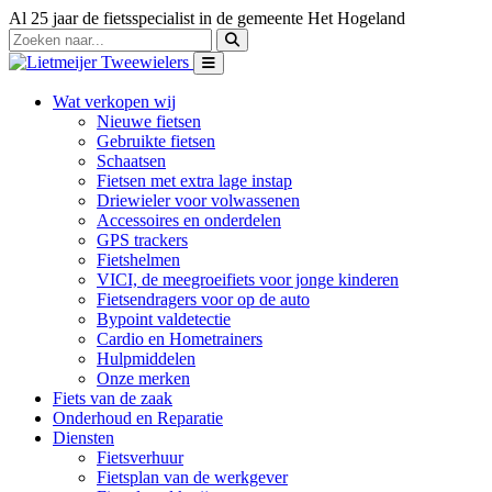
Al 25 jaar de fietsspecialist in de gemeente Het Hogeland
Wat verkopen wij
Nieuwe fietsen
Gebruikte fietsen
Schaatsen
Fietsen met extra lage instap
Driewieler voor volwassenen
Accessoires en onderdelen
GPS trackers
Fietshelmen
VICI, de meegroeifiets voor jonge kinderen
Fietsendragers voor op de auto
Bypoint valdetectie
Cardio en Hometrainers
Hulpmiddelen
Onze merken
Fiets van de zaak
Onderhoud en Reparatie
Diensten
Fietsverhuur
Fietsplan van de werkgever