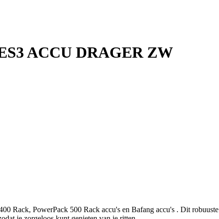
BES3 ACCU DRAGER ZW
00 Rack, PowerPack 500 Rack accu's en Bafang accu's . Dit robuuste slo
odat je zorgeloos kunt genieten van je ritten.