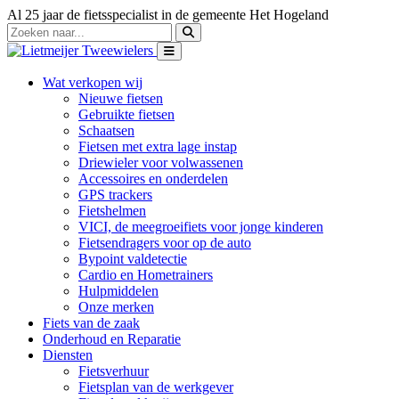
Al 25 jaar de fietsspecialist in de gemeente Het Hogeland
Wat verkopen wij
Nieuwe fietsen
Gebruikte fietsen
Schaatsen
Fietsen met extra lage instap
Driewieler voor volwassenen
Accessoires en onderdelen
GPS trackers
Fietshelmen
VICI, de meegroeifiets voor jonge kinderen
Fietsendragers voor op de auto
Bypoint valdetectie
Cardio en Hometrainers
Hulpmiddelen
Onze merken
Fiets van de zaak
Onderhoud en Reparatie
Diensten
Fietsverhuur
Fietsplan van de werkgever