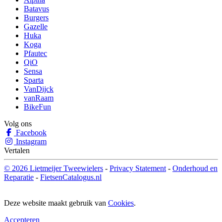
Batavus
Burgers
Gazelle
Huka
Koga
Pfautec
QiO
Sensa
Sparta
VanDijck
vanRaam
BikeFun
Volg ons
Facebook
Instagram
Vertalen
© 2026 Lietmeijer Tweewielers
-
Privacy Statement
-
Onderhoud en
Reparatie
-
FietsenCatalogus.nl
Deze website maakt gebruik van
Cookies
.
Accepteren