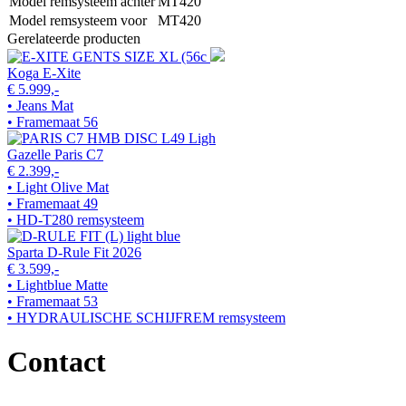
Model remsysteem achter
MT420
Model remsysteem voor
MT420
Gerelateerde producten
Koga E-Xite
€ 5.999,-
• Jeans Mat
• Framemaat 56
Gazelle Paris C7
€ 2.399,-
• Light Olive Mat
• Framemaat 49
• HD-T280 remsysteem
Sparta D-Rule Fit 2026
€ 3.599,-
• Lightblue Matte
• Framemaat 53
• HYDRAULISCHE SCHIJFREM remsysteem
Contact