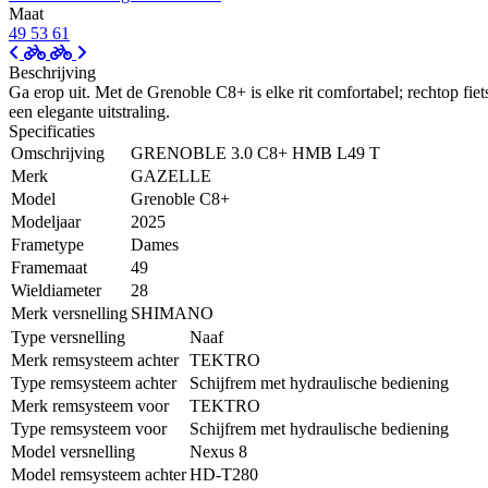
Maat
49
53
61
Beschrijving
Ga erop uit. Met de Grenoble C8+ is elke rit comfortabel; rechtop fie
een elegante uitstraling.
Specificaties
Omschrijving
GRENOBLE 3.0 C8+ HMB L49 T
Merk
GAZELLE
Model
Grenoble C8+
Modeljaar
2025
Frametype
Dames
Framemaat
49
Wieldiameter
28
Merk versnelling
SHIMANO
Type versnelling
Naaf
Merk remsysteem achter
TEKTRO
Type remsysteem achter
Schijfrem met hydraulische bediening
Merk remsysteem voor
TEKTRO
Type remsysteem voor
Schijfrem met hydraulische bediening
Model versnelling
Nexus 8
Model remsysteem achter
HD-T280