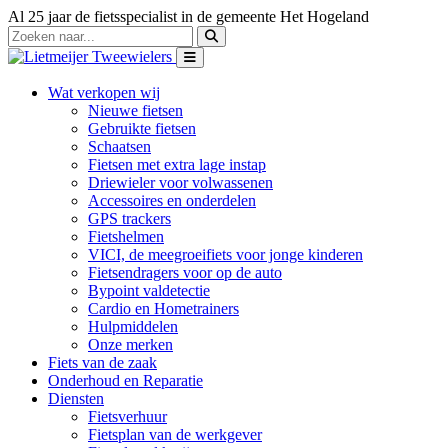
Al 25 jaar de fietsspecialist in de gemeente Het Hogeland
Wat verkopen wij
Nieuwe fietsen
Gebruikte fietsen
Schaatsen
Fietsen met extra lage instap
Driewieler voor volwassenen
Accessoires en onderdelen
GPS trackers
Fietshelmen
VICI, de meegroeifiets voor jonge kinderen
Fietsendragers voor op de auto
Bypoint valdetectie
Cardio en Hometrainers
Hulpmiddelen
Onze merken
Fiets van de zaak
Onderhoud en Reparatie
Diensten
Fietsverhuur
Fietsplan van de werkgever