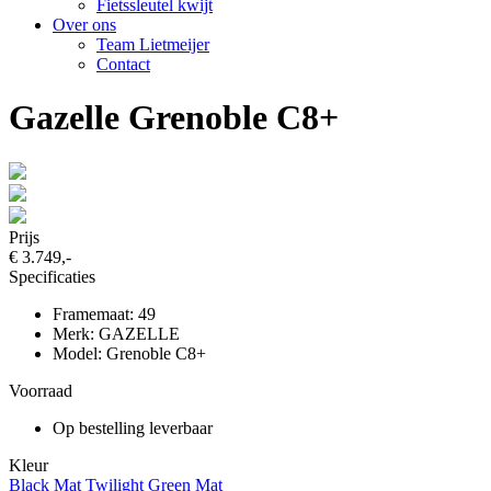
Fietssleutel kwijt
Over ons
Team Lietmeijer
Contact
Gazelle Grenoble C8+
Prijs
€ 3.749,-
Specificaties
Framemaat: 49
Merk: GAZELLE
Model: Grenoble C8+
Voorraad
Op bestelling leverbaar
Kleur
Black Mat
Twilight Green Mat