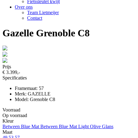
Fietssleutel kwijt
Over ons
Team Lietmeijer
Contact
Gazelle Grenoble C8
Prijs
€ 3.399,-
Specificaties
Framemaat: 57
Merk: GAZELLE
Model: Grenoble C8
Voorraad
Op voorraad
Kleur
Between Blue Mat
Between Blue Mat
Light Olive Glans
Maat
49
53
57