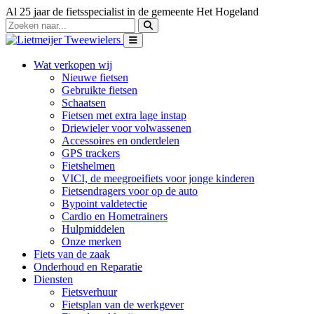
Al 25 jaar de fietsspecialist in de gemeente Het Hogeland
Wat verkopen wij
Nieuwe fietsen
Gebruikte fietsen
Schaatsen
Fietsen met extra lage instap
Driewieler voor volwassenen
Accessoires en onderdelen
GPS trackers
Fietshelmen
VICI, de meegroeifiets voor jonge kinderen
Fietsendragers voor op de auto
Bypoint valdetectie
Cardio en Hometrainers
Hulpmiddelen
Onze merken
Fiets van de zaak
Onderhoud en Reparatie
Diensten
Fietsverhuur
Fietsplan van de werkgever