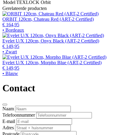
Model
TEXLOCK Orbit
Gerelateerde producten
ORBIT 120cm, Chateau Red (ART-2 Certified)
€ 164,95
• Bordeaux
Eyelet U/X 120cm, Onyx Black (ART-2 Certified)
€ 149,95
• Zwart
Eyelet U/X 120cm, Morpho Blue (ART-2 Certified)
€ 149,95
• Blauw
Contact
Naam
Telefoonnummer
E-mail
Adres
Postcode