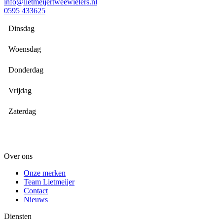
info@lietmeijertweewielers.nl
0595 433625
Dinsdag
Woensdag
Donderdag
Vrijdag
Zaterdag
Over ons
Onze merken
Team Lietmeijer
Contact
Nieuws
Diensten