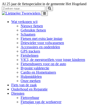
Al 25 jaar de fietsspecialist in de gemeente Het Hogeland
Wat verkopen wij
Nieuwe fietsen
Gebruikte fietsen
Schaatsen
Fietsen met extra lage instap
Driewieler voor volwassenen
Accessoires en onderdelen
GPS trackers
Fietshelmen
VICI, de meegroeifiets voor jonge kinderen
Fietsendragers voor op de auto
Bypoint valdetectie
Cardio en Hometrainers
Hulpmiddelen
Onze merken
Fiets van de zaak
Onderhoud en Reparatie
Diensten
Fietsverhuur
Fietsplan van de werkgever