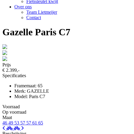
Fietssleutel kwijt
Over ons
Team Lietmeijer
Contact
Gazelle Paris C7
Prijs
€ 2.399,-
Specificaties
Framemaat: 65
Merk: GAZELLE
Model: Paris C7
Voorraad
Op voorraad
Maat
46
49
53
57
57
61
65
Beschrijving