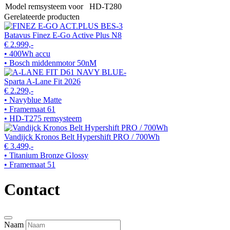
Model remsysteem voor
HD-T280
Gerelateerde producten
Batavus Finez E-Go Active Plus N8
€ 2.999,-
• 400Wh accu
• Bosch middenmotor 50nM
Sparta A-Lane Fit 2026
€ 2.299,-
• Navyblue Matte
• Framemaat 61
• HD-T275 remsysteem
Vandijck Kronos Belt Hypershift PRO / 700Wh
€ 3.499,-
• Titanium Bronze Glossy
• Framemaat 51
Contact
Naam