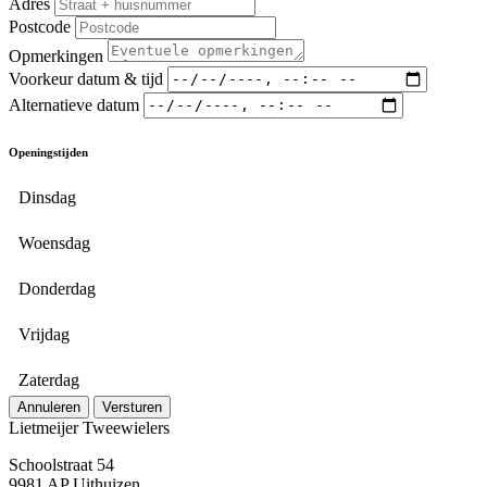
Adres
Postcode
Opmerkingen
Voorkeur datum & tijd
Alternatieve datum
Openingstijden
Dinsdag
Woensdag
Donderdag
Vrijdag
Zaterdag
Annuleren
Versturen
Lietmeijer Tweewielers
Schoolstraat 54
9981 AP Uithuizen