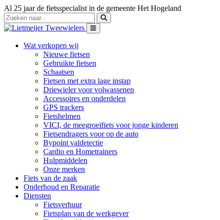
Al 25 jaar de fietsspecialist in de gemeente Het Hogeland
Wat verkopen wij
Nieuwe fietsen
Gebruikte fietsen
Schaatsen
Fietsen met extra lage instap
Driewieler voor volwassenen
Accessoires en onderdelen
GPS trackers
Fietshelmen
VICI, de meegroeifiets voor jonge kinderen
Fietsendragers voor op de auto
Bypoint valdetectie
Cardio en Hometrainers
Hulpmiddelen
Onze merken
Fiets van de zaak
Onderhoud en Reparatie
Diensten
Fietsverhuur
Fietsplan van de werkgever