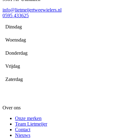
info@lietmeijertweewielers.nl
0595 433625
Dinsdag
Woensdag
Donderdag
Vrijdag
Zaterdag
Over ons
Onze merken
Team Lietmeijer
Contact
Nieuws