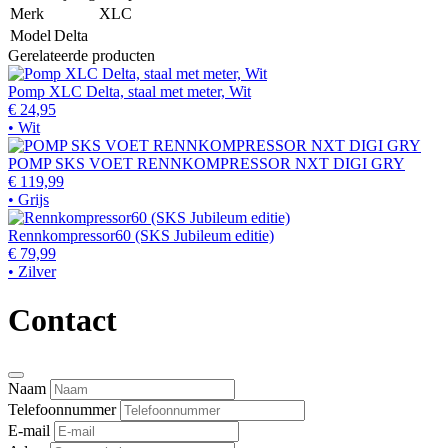
Merk
XLC
Model
Delta
Gerelateerde producten
Pomp XLC Delta, staal met meter, Wit
€ 24,95
• Wit
POMP SKS VOET RENNKOMPRESSOR NXT DIGI GRY
€ 119,99
• Grijs
Rennkompressor60 (SKS Jubileum editie)
€ 79,99
• Zilver
Contact
Naam
Telefoonnummer
E-mail