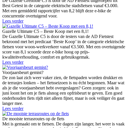
De Gazelle Grenoble C5 is door de AD Fietstest uitgeroepen tot
Best Getest in de categorie elektrische stadsfietsen vanaf €3.000.
Met een gemiddeld rapportcijfer van 8,2 blijft deze e-bike de
concurrentie overtuigend voor.
Lees verder
Gazelle Ultimate C5 – Beste Koop met een 8,1!
De Gazelle Ultimate C5 is door de testers van de AD Fietstest
bekroond met het predicaat ‘Beste Koop’ in de categorie elektrische
fietsen voor woon-werkverkeer vanaf €3.500. Met een overtuigende
score van 8,1 scoorde deze e-bike hoog op prijs-
kwaliteitverhouding, comfort en gebruiksgemak.
Lees verder
Voorjaarsbeurt gemist?
De zon laat zich weer vaker zien, de fietspaden worden drukker en
de terrasjes lonken – het fietsseizoen is nu écht begonnen. Maar wat
als je die voorjaarsbeurt hebt overgeslagen? Geen zorgen: ook in
juni loont het om je fiets alsnog een opfrisbeurt te geven. Een goed
onderhouden fiets rijdt niet alleen fijner, maar is ook veiliger én gaat
langer mee.
Lees verder
De mooiste terrasroutes op de fiets
Mei is gemaakt om te fietsen. De dagen zijn langer, het weer is vaak