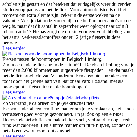
scholen zijn gestart en dat betekent dat er dagelijks weer duizenden
kinderen op pad gaan met de fiets. Voor automobilisten is dit hét
moment om extra alert te zijn, zeker in de eerste weken na de
vakantie. Wist je dat in de zomer bijna de helft minder auto’s op de
weg is, maar dat dit aantal in september weer oploopt naar zo’n 8
miljoen auto’s? Helaas zorgt die drukte voor een verdubbeling van
het aantal verkeersslachtoffers onder 12-jarige fietsers in deze
periode.
Lees verder
Fietsen tussen de boomtoppen in Belgisch Limburg
Zin in een unieke fietsdag in de natuur? In Belgisch Limburg vind je
meer dan 2.000 kilometer aan uitgestrekte fietspaden – en dat maakt
het dé fietsprovincie van Vlaanderen. Een absolute aanrader: een
tocht door het groene hart van Nationaal Park Bosland, met als
hoogtepunt... fietsen tussen de boomtoppen!
Lees verder
Zo verbrand je calorieën op je (elektrische) fiets
Fietsen is niet alleen een fijne manier om je te verplaatsen, het is ook
verrassend goed voor je gezondheid. En ja: óók op een e-bike!
Hoewel elektrisch fietsen makkelijker voelt, verbrand je nog steeds
flink wat calorieën. Een slimme manier om fit te blijven, zonder dat
het als een zware work out aanvoelt.
Lees verder