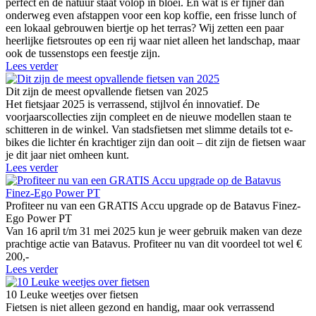
perfect en de natuur staat volop in bloei. En wat is er fijner dan
onderweg even afstappen voor een kop koffie, een frisse lunch of
een lokaal gebrouwen biertje op het terras? Wij zetten een paar
heerlijke fietsroutes op een rij waar niet alleen het landschap, maar
ook de tussenstops een feestje zijn.
Lees verder
Dit zijn de meest opvallende fietsen van 2025
Het fietsjaar 2025 is verrassend, stijlvol én innovatief. De
voorjaarscollecties zijn compleet en de nieuwe modellen staan te
schitteren in de winkel. Van stadsfietsen met slimme details tot e-
bikes die lichter én krachtiger zijn dan ooit – dit zijn de fietsen waar
je dit jaar niet omheen kunt.
Lees verder
Profiteer nu van een GRATIS Accu upgrade op de Batavus Finez-
Ego Power PT
Van 16 april t/m 31 mei 2025 kun je weer gebruik maken van deze
prachtige actie van Batavus. Profiteer nu van dit voordeel tot wel €
200,-
Lees verder
10 Leuke weetjes over fietsen
Fietsen is niet alleen gezond en handig, maar ook verrassend