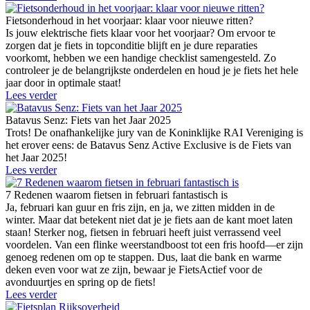
Fietsonderhoud in het voorjaar: klaar voor nieuwe ritten?
Is jouw elektrische fiets klaar voor het voorjaar? Om ervoor te
zorgen dat je fiets in topconditie blijft en je dure reparaties
voorkomt, hebben we een handige checklist samengesteld. Zo
controleer je de belangrijkste onderdelen en houd je je fiets het hele
jaar door in optimale staat!
Lees verder
Batavus Senz: Fiets van het Jaar 2025
Trots! De onafhankelijke jury van de Koninklijke RAI Vereniging is
het erover eens: de Batavus Senz Active Exclusive is de Fiets van
het Jaar 2025!
Lees verder
7 Redenen waarom fietsen in februari fantastisch is
Ja, februari kan guur en fris zijn, en ja, we zitten midden in de
winter. Maar dat betekent niet dat je je fiets aan de kant moet laten
staan! Sterker nog, fietsen in februari heeft juist verrassend veel
voordelen. Van een flinke weerstandboost tot een fris hoofd—er zijn
genoeg redenen om op te stappen. Dus, laat die bank en warme
deken even voor wat ze zijn, bewaar je FietsActief voor de
avonduurtjes en spring op de fiets!
Lees verder