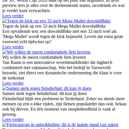
De XC World Cup 2026 staat op het punt van beginnen. In deze
preview lees je alles over de deelnemende teams, racedetails en wat
je verder kunt verwachten.
Lees verder
Tegen de klok op een 32-inch Mega Mullet downhillbike
Een opvallende test: een downhillbike met een 32-inch wiel als
'Mega Mullet' wordt tegen de klok beproefd. Levert dat extra grote
voorwiel echt tijdwinst op?
Lees verder
Wij willen de meest comfortabele fiets leveren
Van Raam is een innovatieve wereldmarktleider die hightech
combineert met vakmanschap. Wie het bedrijf in Varsseveld
bezoekt, ziet direct een dynamische onderneming die klaar is voor
de toekomst
Lees verder
Samen sterk tegen fietsdiefstal: dit kun jij doen
Fietsdiefstal blijft een probleem in Nederland. Zeker nu steeds meer
mensen op een e-bike rijden, zijn fietsen populairder dan ooit, helaas
ook bij dieven. En één moment van onoplettendheid is vaak al
genoeg.
Lees verder