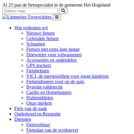
Al 25 jaar de fietsspecialist in de gemeente Het Hogeland
Wat verkopen wij
Nieuwe fietsen
Gebruikte fietsen
Schaatsen
Fietsen met extra lage instap
Driewieler voor volwassenen
Accessoires en onderdelen
GPS trackers
Fietshelmen
VICI, de meegroeifiets voor jonge kinderen
Fietsendragers voor op de auto
Bypoint valdetectie
Cardio en Hometrainers
Hulpmiddelen
Onze merken
Fiets van de zaak
Onderhoud en Reparatie
Diensten
Fietsverhuur
Fietsplan van de werkgever