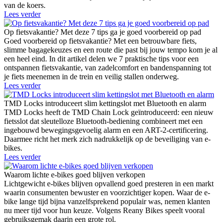
van de koers.
Lees verder
Op fietsvakantie? Met deze 7 tips ga je goed voorbereid op pad
Goed voorbereid op fietsvakantie? Met een betrouwbare fiets,
slimme bagagekeuzes en een route die past bij jouw tempo kom je al
een heel eind. In dit artikel delen we 7 praktische tips voor een
ontspannen fietsvakantie, van zadelcomfort en bandenspanning tot
je fiets meenemen in de trein en veilig stallen onderweg.
Lees verder
TMD Locks introduceert slim kettingslot met Bluetooth en alarm
TMD Locks heeft de TMD Chain Lock geïntroduceerd: een nieuw
fietsslot dat sleutelloze Bluetooth-bediening combineert met een
ingebouwd bewegingsgevoelig alarm en een ART-2-certificering.
Daarmee richt het merk zich nadrukkelijk op de beveiliging van e-
bikes.
Lees verder
Waarom lichte e-bikes goed blijven verkopen
Lichtgewicht e-bikes blijven opvallend goed presteren in een markt
waarin consumenten bewuster en voorzichtiger kopen. Waar de e-
bike lange tijd bijna vanzelfsprekend populair was, nemen klanten
nu meer tijd voor hun keuze. Volgens Reany Bikes speelt vooral
gebruiksgemak daarin een grote rol.