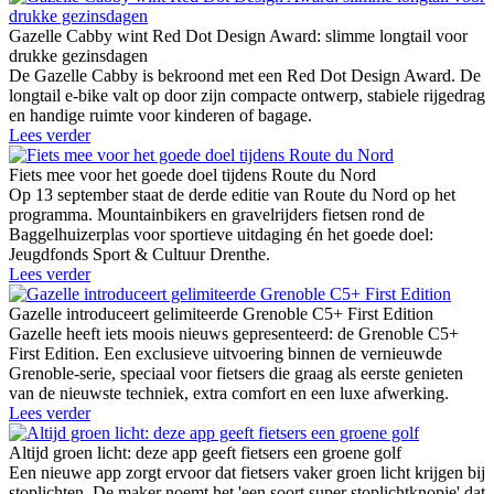
Gazelle Cabby wint Red Dot Design Award: slimme longtail voor
drukke gezinsdagen
De Gazelle Cabby is bekroond met een Red Dot Design Award. De
longtail e-bike valt op door zijn compacte ontwerp, stabiele rijgedrag
en handige ruimte voor kinderen of bagage.
Lees verder
Fiets mee voor het goede doel tijdens Route du Nord
Op 13 september staat de derde editie van Route du Nord op het
programma. Mountainbikers en gravelrijders fietsen rond de
Baggelhuizerplas voor sportieve uitdaging én het goede doel:
Jeugdfonds Sport & Cultuur Drenthe.
Lees verder
Gazelle introduceert gelimiteerde Grenoble C5+ First Edition
Gazelle heeft iets moois nieuws gepresenteerd: de Grenoble C5+
First Edition. Een exclusieve uitvoering binnen de vernieuwde
Grenoble-serie, speciaal voor fietsers die graag als eerste genieten
van de nieuwste techniek, extra comfort en een luxe afwerking.
Lees verder
Altijd groen licht: deze app geeft fietsers een groene golf
Een nieuwe app zorgt ervoor dat fietsers vaker groen licht krijgen bij
stoplichten. De maker noemt het 'een soort super stoplichtknopje' dat