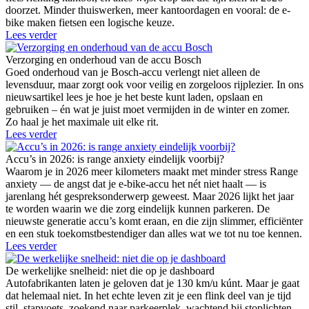
doorzet. Minder thuiswerken, meer kantoordagen en vooral: de e-
bike maken fietsen een logische keuze.
Lees verder
Verzorging en onderhoud van de accu Bosch
Goed onderhoud van je Bosch-accu verlengt niet alleen de
levensduur, maar zorgt ook voor veilig en zorgeloos rijplezier. In ons
nieuwsartikel lees je hoe je het beste kunt laden, opslaan en
gebruiken – én wat je juist moet vermijden in de winter en zomer.
Zo haal je het maximale uit elke rit.
Lees verder
Accu’s in 2026: is range anxiety eindelijk voorbij?
Waarom je in 2026 meer kilometers maakt met minder stress Range
anxiety — de angst dat je e-bike-accu het nét niet haalt — is
jarenlang hét gespreksonderwerp geweest. Maar 2026 lijkt het jaar
te worden waarin we die zorg eindelijk kunnen parkeren. De
nieuwste generatie accu’s komt eraan, en die zijn slimmer, efficiënter
en een stuk toekomstbestendiger dan alles wat we tot nu toe kennen.
Lees verder
De werkelijke snelheid: niet die op je dashboard
Autofabrikanten laten je geloven dat je 130 km/u kúnt. Maar je gaat
dat helemaal niet. In het echte leven zit je een flink deel van je tijd
stil, stapvoets, zoekend naar parkeerplek, wachtend bij stoplichten