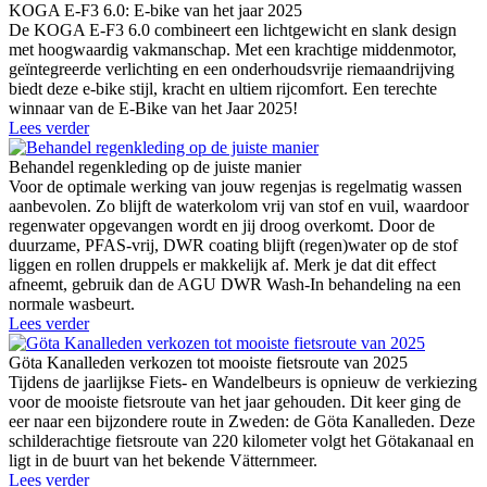
KOGA E-F3 6.0: E-bike van het jaar 2025
De KOGA E-F3 6.0 combineert een lichtgewicht en slank design
met hoogwaardig vakmanschap. Met een krachtige middenmotor,
geïntegreerde verlichting en een onderhoudsvrije riemaandrijving
biedt deze e-bike stijl, kracht en ultiem rijcomfort. Een terechte
winnaar van de E-Bike van het Jaar 2025!
Lees verder
Behandel regenkleding op de juiste manier
Voor de optimale werking van jouw regenjas is regelmatig wassen
aanbevolen. Zo blijft de waterkolom vrij van stof en vuil, waardoor
regenwater opgevangen wordt en jij droog overkomt. Door de
duurzame, PFAS-vrij, DWR coating blijft (regen)water op de stof
liggen en rollen druppels er makkelijk af. Merk je dat dit effect
afneemt, gebruik dan de AGU DWR Wash-In behandeling na een
normale wasbeurt.
Lees verder
Göta Kanalleden verkozen tot mooiste fietsroute van 2025
Tijdens de jaarlijkse Fiets- en Wandelbeurs is opnieuw de verkiezing
voor de mooiste fietsroute van het jaar gehouden. Dit keer ging de
eer naar een bijzondere route in Zweden: de Göta Kanalleden. Deze
schilderachtige fietsroute van 220 kilometer volgt het Götakanaal en
ligt in de buurt van het bekende Vätternmeer.
Lees verder