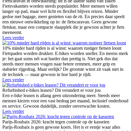
Fietscaravan in ontwikkeling: dit is de laatste stand van zaken
Fietsvakanties worden steeds populairder. Meer mensen willen
langer op pad, maar wel licht en flexibel blijven reizen. Minder
gedoe met bagage, meer genieten van de rit. En precies daar speelt
een nieuwe ontwikkeling op in: de fietscaravan. Geen gewone
fietskar, maar een compacte slaapplek die je gewoon achter je fiets
meeneemt.
Lees verder
10% minder hard rijden is al winst: waarom rustiger fietsen loont
Fietspaden worden drukker. E-bikes worden sneller. En ineens merk
je: het gaat soms nét wat harder dan prettig is. Niet gek dus dat
steeds meer mensen vragen naar betere remmen, meer grip en
stabieler rijgedrag. Maar eerlijk? De grootste winst zit vaak niet in
de techniek — maar gewoon in hoe hard je rijdt.
Lees verder
Refurbished e-bikes leasen? Dit verandert er voor jou
Een e-bike leasen is allang geen uitzondering meer. Steeds meer
mensen kiezen voor een vast bedrag per maand, inclusief onderhoud
en service. Gewoon duidelijk, zonder onverwachte kosten.
Lees verder
Parijs-Roubaix 2026: kracht tegen controle op de kasseien
Parijs-Roubaix is geen gewone koers. Het is er eentje waar alles