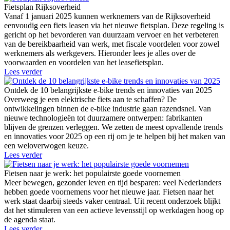
Fietsplan Rijksoverheid
Vanaf 1 januari 2025 kunnen werknemers van de Rijksoverheid
eenvoudig een fiets leasen via het nieuwe fietsplan. Deze regeling is
gericht op het bevorderen van duurzaam vervoer en het verbeteren
van de bereikbaarheid van werk, met fiscale voordelen voor zowel
werknemers als werkgevers. Hieronder lees je alles over de
voorwaarden en voordelen van het leasefietsplan.
Lees verder
Ontdek de 10 belangrijkste e-bike trends en innovaties van 2025
Overweeg je een elektrische fiets aan te schaffen? De
ontwikkelingen binnen de e-bike industrie gaan razendsnel. Van
nieuwe technologieën tot duurzamere ontwerpen: fabrikanten
blijven de grenzen verleggen. We zetten de meest opvallende trends
en innovaties voor 2025 op een rij om je te helpen bij het maken van
een weloverwogen keuze.
Lees verder
Fietsen naar je werk: het populairste goede voornemen
Meer bewegen, gezonder leven en tijd besparen: veel Nederlanders
hebben goede voornemens voor het nieuwe jaar. Fietsen naar het
werk staat daarbij steeds vaker centraal. Uit recent onderzoek blijkt
dat het stimuleren van een actieve levensstijl op werkdagen hoog op
de agenda staat.
Lees verder