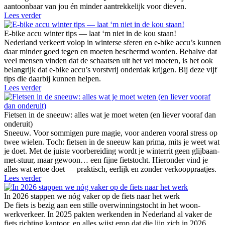
aantoonbaar van jou én minder aantrekkelijk voor dieven.
Lees verder
E-bike accu winter tips — laat ‘m niet in de kou staan!
Nederland verkeert volop in winterse sferen en e-bike accu’s kunnen
daar minder goed tegen en moeten beschermd worden. Behalve dat
veel mensen vinden dat de schaatsen uit het vet moeten, is het ook
belangrijk dat e-bike accu’s vorstvrij onderdak krijgen. Bij deze vijf
tips die daarbij kunnen helpen.
Lees verder
Fietsen in de sneeuw: alles wat je moet weten (en liever vooraf dan
onderuit)
Sneeuw. Voor sommigen pure magie, voor anderen vooral stress op
twee wielen. Toch: fietsen in de sneeuw kan prima, mits je weet wat
je doet. Met de juiste voorbereiding wordt je winterrit geen glijbaan-
met-stuur, maar gewoon… een fijne fietstocht. Hieronder vind je
alles wat ertoe doet — praktisch, eerlijk en zonder verkooppraatjes.
Lees verder
In 2026 stappen we nóg vaker op de fiets naar het werk
De fiets is bezig aan een stille overwinningstocht in het woon-
werkverkeer. In 2025 pakten werkenden in Nederland al vaker de
fiets richting kantoor, en alles wijst erop dat die lijn zich in 2026