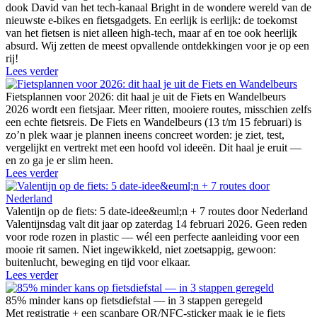
dook David van het tech-kanaal Bright in de wondere wereld van de
nieuwste e-bikes en fietsgadgets. En eerlijk is eerlijk: de toekomst
van het fietsen is niet alleen high-tech, maar af en toe ook heerlijk
absurd. Wij zetten de meest opvallende ontdekkingen voor je op een
rij!
Lees verder
Fietsplannen voor 2026: dit haal je uit de Fiets en Wandelbeurs
2026 wordt een fietsjaar. Meer ritten, mooiere routes, misschien zelfs
een echte fietsreis. De Fiets en Wandelbeurs (13 t/m 15 februari) is
zo’n plek waar je plannen ineens concreet worden: je ziet, test,
vergelijkt en vertrekt met een hoofd vol ideeën. Dit haal je eruit —
en zo ga je er slim heen.
Lees verder
Valentijn op de fiets: 5 date-idee&euml;n + 7 routes door Nederland
Valentijnsdag valt dit jaar op zaterdag 14 februari 2026. Geen reden
voor rode rozen in plastic — wél een perfecte aanleiding voor een
mooie rit samen. Niet ingewikkeld, niet zoetsappig, gewoon:
buitenlucht, beweging en tijd voor elkaar.
Lees verder
85% minder kans op fietsdiefstal — in 3 stappen geregeld
Met registratie + een scanbare QR/NFC-sticker maak je je fiets