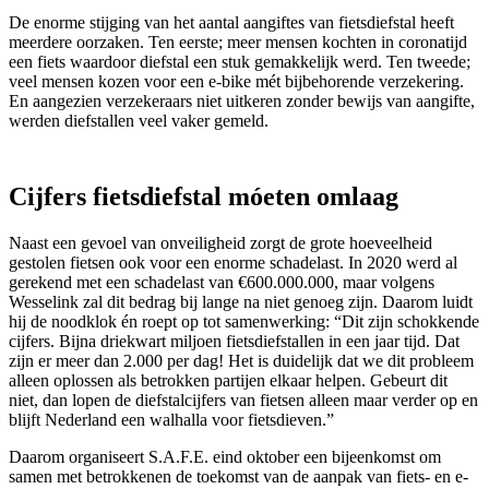
De enorme stijging van het aantal aangiftes van fietsdiefstal heeft
meerdere oorzaken. Ten eerste; meer mensen kochten in coronatijd
een fiets waardoor diefstal een stuk gemakkelijk werd. Ten tweede;
veel mensen kozen voor een e-bike mét bijbehorende verzekering.
En aangezien verzekeraars niet uitkeren zonder bewijs van aangifte,
werden diefstallen veel vaker gemeld.
Cijfers fietsdiefstal móeten omlaag
Naast een gevoel van onveiligheid zorgt de grote hoeveelheid
gestolen fietsen ook voor een enorme schadelast. In 2020 werd al
gerekend met een schadelast van €600.000.000, maar volgens
Wesselink zal dit bedrag bij lange na niet genoeg zijn. Daarom luidt
hij de noodklok én roept op tot samenwerking: “Dit zijn schokkende
cijfers. Bijna driekwart miljoen fietsdiefstallen in een jaar tijd. Dat
zijn er meer dan 2.000 per dag! Het is duidelijk dat we dit probleem
alleen oplossen als betrokken partijen elkaar helpen. Gebeurt dit
niet, dan lopen de diefstalcijfers van fietsen alleen maar verder op en
blijft Nederland een walhalla voor fietsdieven.”
Daarom organiseert S.A.F.E. eind oktober een bijeenkomst om
samen met betrokkenen de toekomst van de aanpak van fiets- en e-