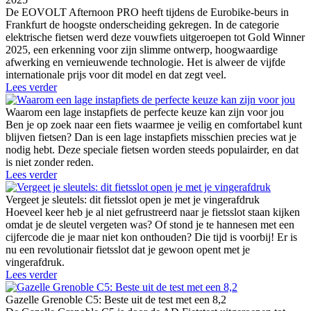
De EOVOLT Afternoon PRO heeft tijdens de Eurobike-beurs in
Frankfurt de hoogste onderscheiding gekregen. In de categorie
elektrische fietsen werd deze vouwfiets uitgeroepen tot Gold Winner
2025, een erkenning voor zijn slimme ontwerp, hoogwaardige
afwerking en vernieuwende technologie. Het is alweer de vijfde
internationale prijs voor dit model en dat zegt veel.
Lees verder
Waarom een lage instapfiets de perfecte keuze kan zijn voor jou
Ben je op zoek naar een fiets waarmee je veilig en comfortabel kunt
blijven fietsen? Dan is een lage instapfiets misschien precies wat je
nodig hebt. Deze speciale fietsen worden steeds populairder, en dat
is niet zonder reden.
Lees verder
Vergeet je sleutels: dit fietsslot open je met je vingerafdruk
Hoeveel keer heb je al niet gefrustreerd naar je fietsslot staan kijken
omdat je de sleutel vergeten was? Of stond je te hannesen met een
cijfercode die je maar niet kon onthouden? Die tijd is voorbij! Er is
nu een revolutionair fietsslot dat je gewoon opent met je
vingerafdruk.
Lees verder
Gazelle Grenoble C5: Beste uit de test met een 8,2